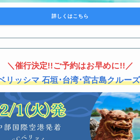
詳しくはこちら
＼
催行決定!!ご予約はお早めに!!
／
Cベリッシマ 石垣･台湾･宮古島クルーズ